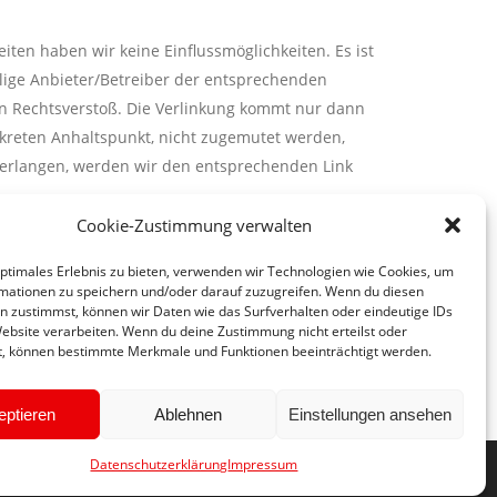
eiten haben wir keine Einflussmöglichkeiten. Es ist
lige Anbieter/Betreiber der entsprechenden
hen Rechtsverstoß. Die Verlinkung kommt nur dann
nkreten Anhaltspunkt, nicht zugemutet werden,
is erlangen, werden wir den entsprechenden Link
Cookie-Zustimmung verwalten
igung des jeweiligen Erstellers oder Autors dürfen
optimales Erlebnis zu bieten, verwenden wir Technologien wie Cookies, um
en unserer Internetseite ist für den privaten
mationen zu speichern und/oder darauf zuzugreifen. Wenn du diesen
Internetseite, soweit sie nicht von uns erstellt
n zustimmst, können wir Daten wie das Surfverhalten oder eindeutige IDs
Website verarbeiten. Wenn du deine Zustimmung nicht erteilst oder
ng von uns. Wir wären Ihnen dankbar, wenn Sie uns
t, können bestimmte Merkmale und Funktionen beeinträchtigt werden.
er solchen Urheberrechtsverletzung Kenntnis
eptieren
Ablehnen
Einstellungen ansehen
Datenschutzerklärung
Impressum
© 2023 Georg Staudinger | All Rights Reserved.