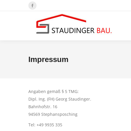
Facebook
page
opens
in
new
window
Impressum
Angaben gemäß § 5 TMG:
Dipl. Ing. (FH) Georg Staudinger.
Bahnhofstr. 16
94569 Stephansposching
Tel: +49 9935 335