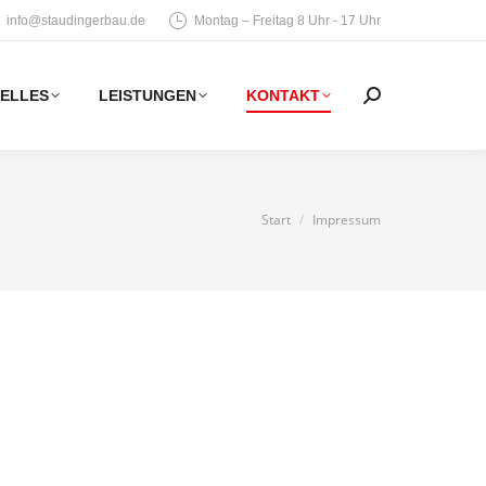
info@staudingerbau.de
Montag – Freitag 8 Uhr - 17 Uhr
ELLES
LEISTUNGEN
KONTAKT
Search:
Sie befinden sich hier:
Start
Impressum