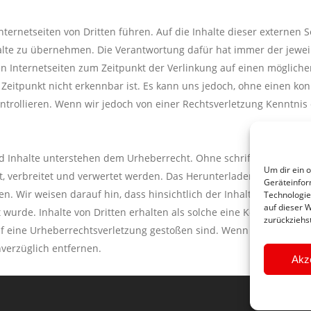
Internetseiten von Dritten führen. Auf die Inhalte dieser externen S
halte zu übernehmen. Die Verantwortung dafür hat immer der jewei
ten Internetseiten zum Zeitpunkt der Verlinkung auf einen möglic
 Zeitpunkt nicht erkennbar ist. Es kann uns jedoch, ohne einen ko
 kontrollieren. Wenn wir jedoch von einer Rechtsverletzung Kenntn
d Inhalte unterstehen dem Urheberrecht. Ohne schriftliche Genehm
Um dir ein 
tet, verbreitet und verwertet werden. Das Herunterladen und Kopier
Geräteinfor
. Wir weisen darauf hin, dass hinsichtlich der Inhalte auf unserer 
Technologie
auf dieser 
 wurde. Inhalte von Dritten erhalten als solche eine Kennzeichnu
zurückziehs
auf eine Urheberrechtsverletzung gestoßen sind. Wenn wir von ein
verzüglich entfernen.
Akz