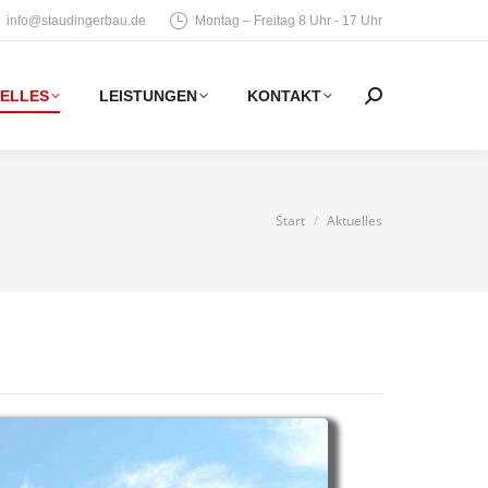
info@staudingerbau.de
Montag – Freitag 8 Uhr - 17 Uhr
ELLES
LEISTUNGEN
KONTAKT
Search:
Sie befinden sich
Start
Aktuelles
hier: