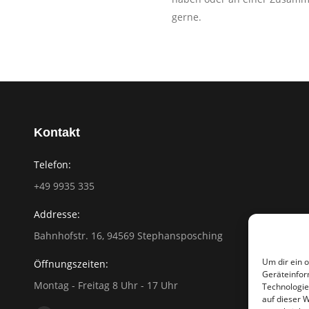
gerne.
Kontakt
Telefon:
+49 9935 335
Addresse:
Bahnhofstr. 16, 94569 Stephansposching
Um dir ein 
Öffnungszeiten:
Geräteinfor
Montag - Freitag 8 Uhr - 17 Uhr
Technologie
auf dieser 