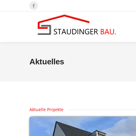
Facebook
page
opens
in
new
window
Aktuelles
Aktuelle Projekte