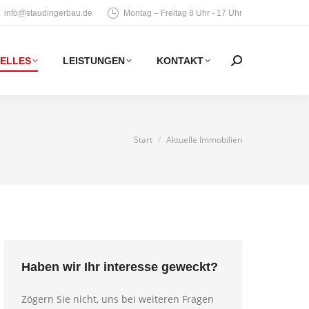
info@staudingerbau.de
Montag – Freitag 8 Uhr - 17 Uhr
ELLES
LEISTUNGEN
KONTAKT
Search:
Sie befinden sich hier:
Start
Aktuelle Immobilien
Haben wir Ihr interesse geweckt?
Zögern Sie nicht, uns bei weiteren Fragen