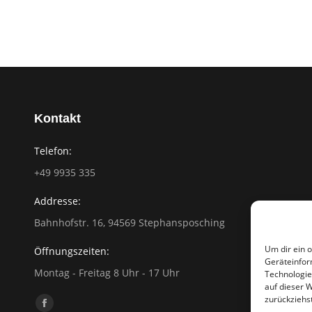
Kontakt
Telefon:
+49 9935 335
Addresse:
Bahnhofstr. 16, 94569 Stephansposching
Um dir ein 
Öffnungszeiten:
Geräteinfor
Montag - Freitag 8 Uhr - 17 Uhr
Technologie
auf dieser 
zurückziehs
Finden Sie uns auf:
Facebook